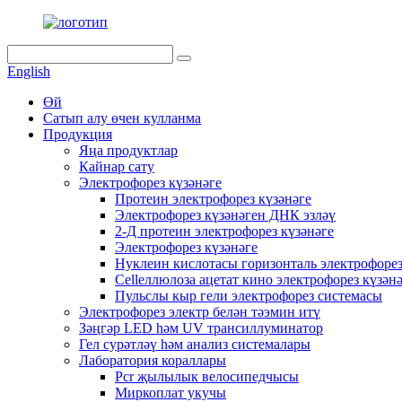
English
Өй
Сатып алу өчен кулланма
Продукция
Яңа продуктлар
Кайнар сату
Электрофорез күзәнәге
Протеин электрофорез күзәнәге
Электрофорез күзәнәген ДНК эзләү
2-Д протеин электрофорез күзәнәге
Электрофорез күзәнәге
Нуклеин кислотасы горизонталь электрофорез
Cellеллюлоза ацетат кино электрофорез күзән
Пульслы кыр гели электрофорез системасы
Электрофорез электр белән тәэмин итү
Зәңгәр LED һәм UV трансиллуминатор
Гел сурәтләү һәм анализ системалары
Лаборатория кораллары
Pcr җылылык велосипедчысы
Миркоплат укучы