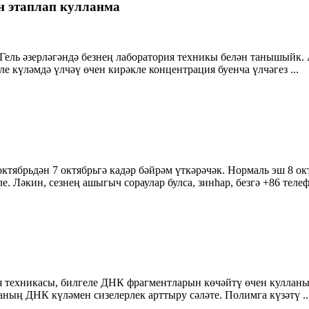
ен этаплап кулланма
Гель әзерләгәндә безнең лаборатория техникы белән танышыйк. 
 күләмдә үлчәү өчен кирәкле концентрация буенча үлчәгез ...
тябрьдән 7 октябрьгә кадәр бәйрәм үткәрәчәк. Нормаль эш 8 ок
. Ләкин, сезнең ашыгыч сораулар булса, зинһар, безгә +86 теле
я техникасы, билгеле ДНК фрагментларын көчәйтү өчен куллан
ның ДНК күләмен сизелерлек арттыру сәләте. Полимга күзәтү ..