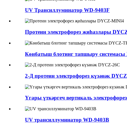
UV Трансиллуминатор WD-9403F
Протеин электрофорез җиһазлары DYC
Көнбатыш блотинг тапшыру системас
2-Д протеин электрофорез күзәнәк DYC
Yгары үткәргеч вертикаль электрофоре
UV трансиллуминатор WD-9403B