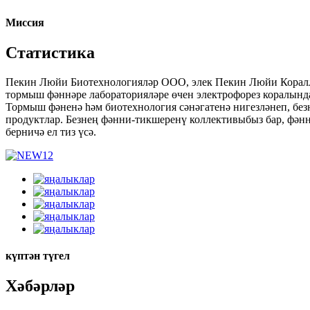
Миссия
Статистика
Пекин Люйи Биотехнологияләр ООО, элек Пекин Люйи Кораллар
тормыш фәннәре лабораторияләре өчен электрофорез коралында
Тормыш фәненә һәм биотехнология сәнәгатенә нигезләнеп, безн
продуктлар. Безнең фәнни-тикшеренү коллективыбыз бар, фәнн
берничә ел тиз үсә.
күптән түгел
Хәбәрләр