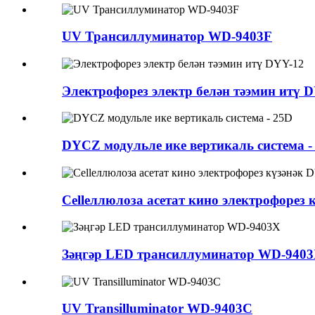
UV Трансиллуминатор WD-9403F
Электрофорез электр белән тәэмин итү 
DYCZ модульле ике вертикаль система -
Cellеллюлоза асетат кино электрофорез
Зәңгәр LED трансиллуминатор WD-940
UV Transilluminator WD-9403C