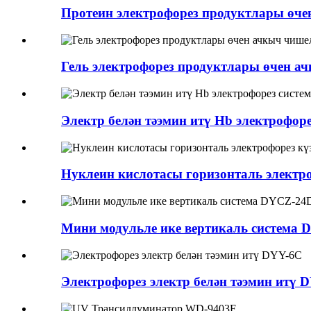
Протеин электрофорез продуктлары өч
Гель электрофорез продуктлары өчен а
Электр белән тәэмин итү Hb электрофор
Нуклеин кислотасы горизонталь электр
Мини модульле ике вертикаль система
Электрофорез электр белән тәэмин итү 