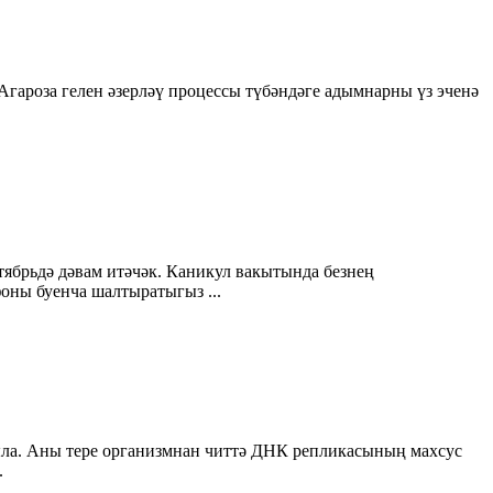
Агароза гелен әзерләү процессы түбәндәге адымнарны үз эченә
тябрьдә дәвам итәчәк. Каникул вакытында безнең
фоны буенча шалтыратыгыз ...
ыла. Аны тере организмнан читтә ДНК репликасының махсус
.