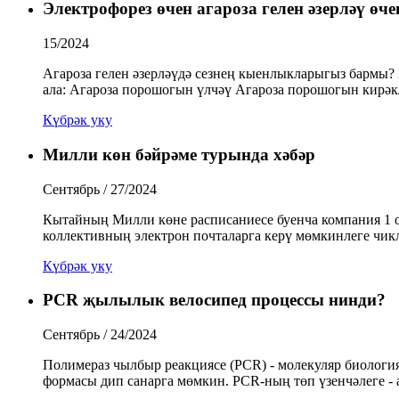
Электрофорез өчен агароза гелен әзерләү өч
15/2024
Агароза гелен әзерләүдә сезнең кыенлыкларыгыз бармы? 
ала: Агароза порошогын үлчәү Агароза порошогын кирәкле
Күбрәк уку
Милли көн бәйрәме турында хәбәр
Сентябрь / 27/2024
Кытайның Милли көне расписаниесе буенча компания 1 ок
коллективның электрон почталарга керү мөмкинлеге чикле
Күбрәк уку
PCR җылылык велосипед процессы нинди?
Сентябрь / 24/2024
Полимераз чылбыр реакциясе (PCR) - молекуляр биологи
формасы дип санарга мөмкин. PCR-ның төп үзенчәлеге - а