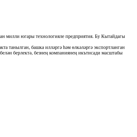
ган милли югары технологияле предприятия. Бу Кытайдагы
акта танылган, башка илләргә һәм өлкәләргә экспортланган
 белән берлектә, безнең компаниянең икътисади масштабы