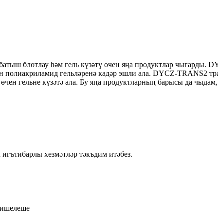
тыш блотлау һәм гель күзәтү өчен яңа продуктлар чыгарды. DY
лган полиакриламид гельләренә кадәр эшли ала. DYCZ-TRANS2 т
чен гельне күзәтә ала. Бу яңа продуктларның барысы да чыдам
 игътибарлы хезмәтләр тәкъдим итәбез.