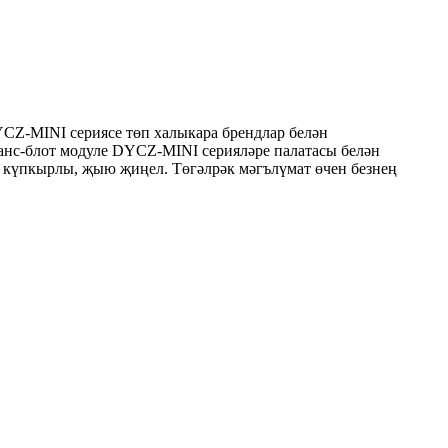
CZ-MINI сериясе төп халыкара брендлар белән
ранс-блот модуле DYCZ-MINI серияләре палатасы белән
, күпкырлы, җыю җиңел. Төгәлрәк мәгълүмат өчен безнең