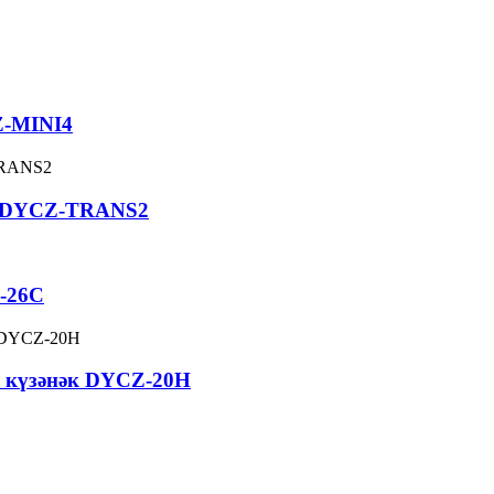
Z-MINI4
ы DYCZ-TRANS2
Z-26C
з күзәнәк DYCZ-20H