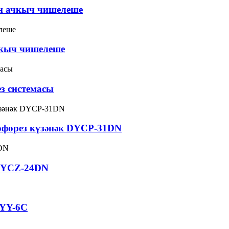
ен ачкыч чишелеше
чкыч чишелеше
ез системасы
офорез күзәнәк DYCP-31DN
 DYCZ-24DN
DYY-6C