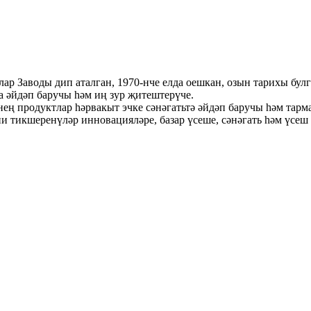
 Заводы дип аталган, 1970-нче елда оешкан, озын тарихы бул
 әйдәп баручы һәм иң зур җитештерүче.
ең продуктлар һәрвакыт эчке сәнәгатьтә әйдәп баручы һәм тарм
и тикшеренүләр инновацияләре, базар үсеше, сәнәгать һәм үсеш