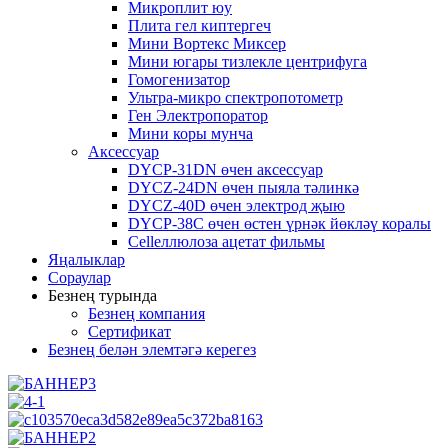
Микроплит юу
Плита гел киптергеч
Мини Вортекс Миксер
Мини югары тизлекле центрифуга
Гомогенизатор
Ультра-микро спектропотометр
Ген Электропоратор
Мини коры мунча
Аксессуар
DYCP-31DN өчен аксессуар
DYCZ-24DN өчен пыяла тәлинкә
DYCZ-40D өчен электрод җыю
DYCP-38C өчен өстен үрнәк йөкләү коралы
Cellеллюлоза ацетат фильмы
Яңалыклар
Сораулар
Безнең турында
Безнең компания
Сертификат
Безнең белән элемтәгә керегез