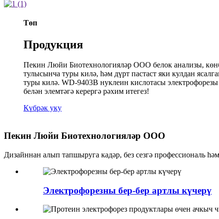
Төп
Продукция
Пекин Люйи Биотехнологияләр ООО белок анализы, көнба
тулысынча туры килә, һәм дүрт пастаст яки кулдан яса
туры килә. WD-9403B нуклеин кислотасы электрофорезы ө
белән элемтәгә керергә рәхим итегез!
Күбрәк уку
Пекин Люйи Биотехнологияләр ООО
Дизайннан алып тапшыруга кадәр, без сезгә профессиональ һәм
Электрофорезны бер-бер артлы күчерү