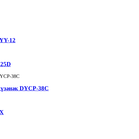
DYY-12
 25D
 күзәнәк DYCP-38C
3X