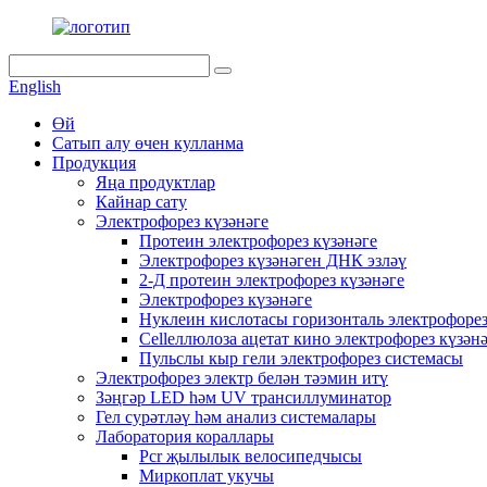
English
Өй
Сатып алу өчен кулланма
Продукция
Яңа продуктлар
Кайнар сату
Электрофорез күзәнәге
Протеин электрофорез күзәнәге
Электрофорез күзәнәген ДНК эзләү
2-Д протеин электрофорез күзәнәге
Электрофорез күзәнәге
Нуклеин кислотасы горизонталь электрофорез
Cellеллюлоза ацетат кино электрофорез күзән
Пульслы кыр гели электрофорез системасы
Электрофорез электр белән тәэмин итү
Зәңгәр LED һәм UV трансиллуминатор
Гел сурәтләү һәм анализ системалары
Лаборатория кораллары
Pcr җылылык велосипедчысы
Миркоплат укучы