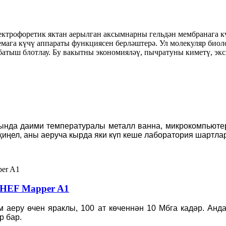
лектрофоретик яктан аерылган аксымнарны гельдән мембранага 
темага күчү аппараты функциясен берләштерә. Ул молекуляр био
нбатыш блотлау. Бу вакытны экономияләү, пычратуны киметү, эк
ында даими температуралы металл ванна, микрокомпьютер
 җиңел, аны аеруча кырда яки күп кеше лаборатория шартла
CHEF Mapper A1
аеру өчен яраклы, 100 ат көченнән 10 Мбга кадәр. Анда
р бар.