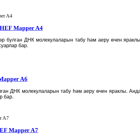
CHEF Mapper A4
әр булган ДНК молекулаларын табу һәм аеру өчен яраклы
уарлар бар.
Mapper A6
ган ДНК молекулаларын табу һәм аеру өчен яраклы. Анда
р бар.
HEF Mapper A7