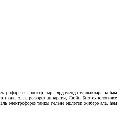
лектрофорезы - электр кыры ярдәмендә зурлыкларына һәм
ертикаль электрофорез аппараты, Люйи Биотехнологиясе
аль электрофорез танкы гельне эшләтеп җибәрә ала, һәм