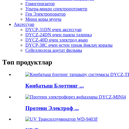
Гомогенизатор
Ультра-микро спектропотометр
Ген Электропоратор
Мини коры мунча
Аксессуар
DYCP-31DN өчен аксессуар
DYCZ-24DN өчен пыяла тәлинкә
DYCZ-40D өчен электрод җыю
DYCP-38C өчен өстен үрнәк йөкләү коралы
Cellеллюлоза ацетат фильмы
Төп продуктлар
Көнбатыш Блоттинг ...
Протеин Электроф ...