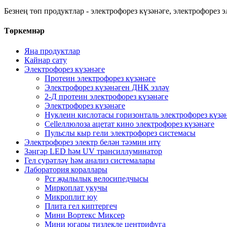
Безнең төп продуктлар - электрофорез күзәнәге, электрофорез 
Төркемнәр
Яңа продуктлар
Кайнар сату
Электрофорез күзәнәге
Протеин электрофорез күзәнәге
Электрофорез күзәнәген ДНК эзләү
2-Д протеин электрофорез күзәнәге
Электрофорез күзәнәге
Нуклеин кислотасы горизонталь электрофорез күзә
Cellеллюлоза ацетат кино электрофорез күзәнәге
Пульслы кыр гели электрофорез системасы
Электрофорез электр белән тәэмин итү
Зәңгәр LED һәм UV трансиллуминатор
Гел сурәтләү һәм анализ системалары
Лаборатория кораллары
Pcr җылылык велосипедчысы
Миркоплат укучы
Микроплит юу
Плита гел киптергеч
Мини Вортекс Миксер
Мини югары тизлекле центрифуга