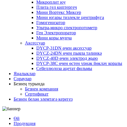
Микроплит юу
Плита гел киптергеч
Мини Вортекс Миксер
Мини югары тизлекле центрифуга
Гомогенизатор
Ультра-микро спектропотометр
Ген Электропоратор
Мини коры мунча
Аксессуар
DYCP-31DN өчен аксессуар
DYCZ-24DN өчен пыяла тәлинкә
DYCZ-40D өчен электрод җыю
DYCP-38C өчен өстен үрнәк йөкләү коралы
Cellеллюлоза ацетат фильмы
Яңалыклар
Сораулар
Безнең турында
Безнең компания
Сертификат
Безнең белән элемтәгә керегез
Өй
Продукция