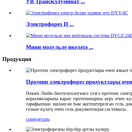
УВ Трансиллуминат ...
Электрофорез П ...
Мини модульле икеләтә ...
Продукция
Протеин электрофорез продуктлары өч
Пекин Люйи биотехнологиясе сезгә протеин электр
корылмаларына карап протеиннарны аеру өчен кул
тарафыннан эшләнгән һәм җитештерелгән гель доку
гельне күзәтү өчен гель документация системасы.
сорау
деталь