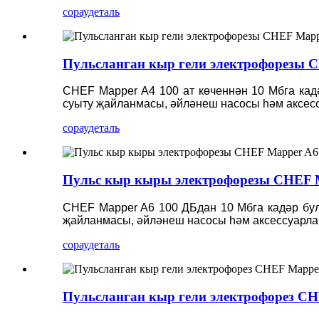
сорау
деталь
Пульсланган кыр гели электрофорезы 
CHEF Mapper A4 100 ат көченнән 10 Мбга кад
суыту җайланмасы, әйләнеш насосы һәм аксесс
сорау
деталь
Пульс кыр кыры электрофорезы CHEF 
CHEF Mapper A6 100 ДБдан 10 Мбга кадәр бул
җайланмасы, әйләнеш насосы һәм аксессуарла
сорау
деталь
Пульсланган кыр гели электрофорез C