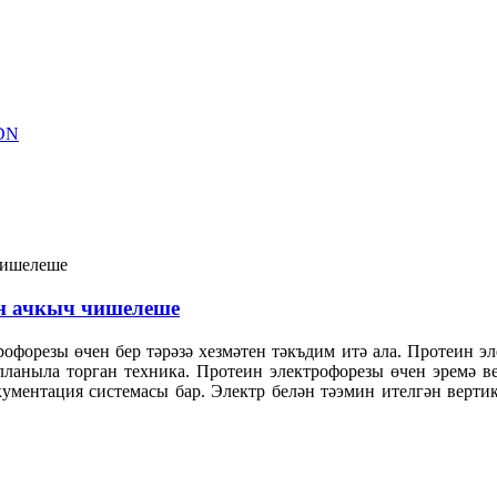
ен ачкыч чишелеше
офорезы өчен бер тәрәзә хезмәтен тәкъдим итә ала. Протеин э
ланыла торган техника. Протеин электрофорезы өчен эремә в
ментация системасы бар. Электр белән тәэмин ителгән вертик