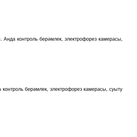
. Анда контроль берәмлек, электрофорез камерасы,
 контроль берәмлек, электрофорез камерасы, суыту