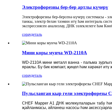
Электрофорезны бер-бер артлы күчерү
Электрофорезны бер-берсенә күчерү системасы - э
танкы, электр белән тәэмин итү һәм интеграль сис
экспрессиясен анализлау, ДНК эзлеклелеге һәм Кө
сорау
деталь
Мини коры мунча WD-2110A
WD-2110A мини металл ванна - пальма зурлыг
яраклы. Бу бик компакт, җиңел һәм хәрәкәт итү
сорау
деталь
Пульсланган кыр гели электрофорезы 
CHEF Mapper A1 ДНК молекулаларын табу һәм 
җайланмасы, әйләнеш насосы һәм аксессуарла