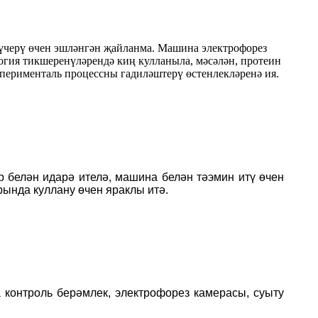
күчерү өчен эшләнгән җайланма. Машина электрофорез
логия тикшеренүләрендә киң кулланыла, мәсәлән, протеин
сперименталь процессны гадиләштерү өстенлекләренә ия.
 белән идарә ителә, машина белән тәэмин итү өчен
рында куллану өчен яраклы итә.
 контроль берәмлек, электрофорез камерасы, суыту