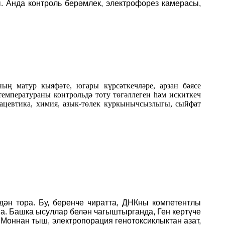
. Анда контроль берәмлек, электрофорез камерасы,
ң матур кыяфәте, югары күрсәткечләре, арзан бәясе
емператураны контрольдә тоту төгәллеген һәм искиткеч
мацевтика, химия, азык-төлек куркынычсызлыгы, сыйфат
дән тора. Бу, беренче чиратта, ДНКны компетентлы
на. Башка ысуллар белән чагыштырганда, Ген кертүче
 Моннан тыш, электропорация генотоксиклыктан азат,