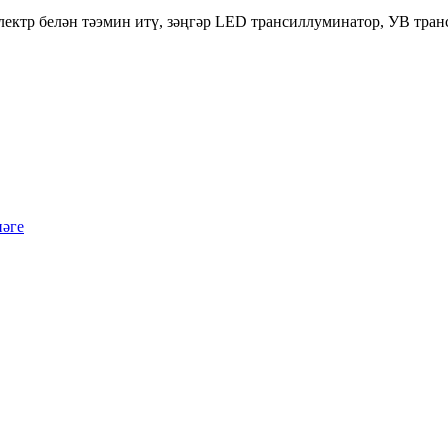
электр белән тәэмин итү, зәңгәр LED трансиллуминатор, УВ тран
нәге