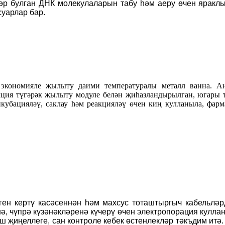
әр булган ДНК молекулаларын табу һәм аеру өчен яраклы
уарлар бар.
экономияле җылыту даими температуралы металл ванна. Аны
ция түгәрәк җылыту модуле белән җиһазландырылган, югары т
нкубацияләү, саклау һәм реакцияләү өчен киң кулланыла, фар
ген кертү касәсеннән һәм махсус тоташтыргыч кабельләр
нә, чүпрә күзәнәкләренә күчерү өчен электропорация кулла
 җиңеллеге, сан контроле кебек өстенлекләр тәкъдим итә.