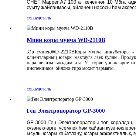
CHEF Mapper A7 100 ат көченнән 10 Мбга кад
суыту җайланмасы, әйләнеш насосы һәм аксесс
сорау
деталь
Мини коры мунча WD-2110B
.Әр сүзнең
WD-2210B
Коры мунча инкубаторы - 
клиентларның югары мактауга лаек булды. Продук
параллелизм тәкъдим итә. Ул төрле үрнәкләрне и
инспекциясе, әйләнә-тирә мохит тармагы.
сорау
деталь
Ген Электропоратор GP-3000
GP-3000 Ген Электропораторы төп коралдан, 
күзәнәкләргә, үсемлек һәм хайван күзәнәкләре
ысулы югары кабатлану, югары эффективлык, эш