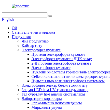
English
Өй
Сатып алу өчен кулланма
Продукция
Яңа продуктлар
Кайнар сату
Электрофорез күзәнәге
Протеин электрофорез күзәнәге
Электрофорез күзәнәген ДНК эзләү
2-Д протеин электрофорез күзәнәге
Электрофорез күзәнәге
Нуклеин кислотасы горизонталь электрофорез
Cellеллюлоза ацетат кино электрофорез күзән
Пульслы кыр гели электрофорез системасы
Электрофорез электр белән тәэмин итү
Зәңгәр LED һәм UV трансиллуминатор
Гел сурәтләү һәм анализ системалары
Лаборатория кораллары
Pcr җылылык велосипедчысы
Миркоплат укучы