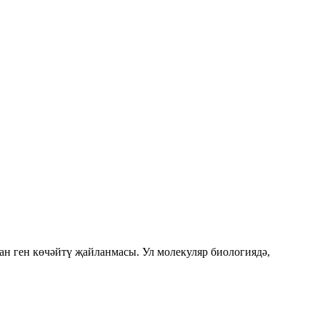
н ген көчәйтү җайланмасы. Ул молекуляр биологиядә,