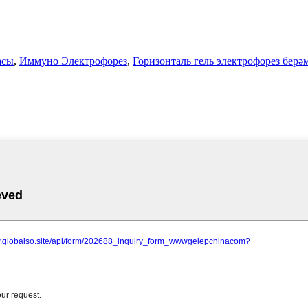
асы
,
Иммуно Электрофорез
,
Горизонталь гель электрофорез берә