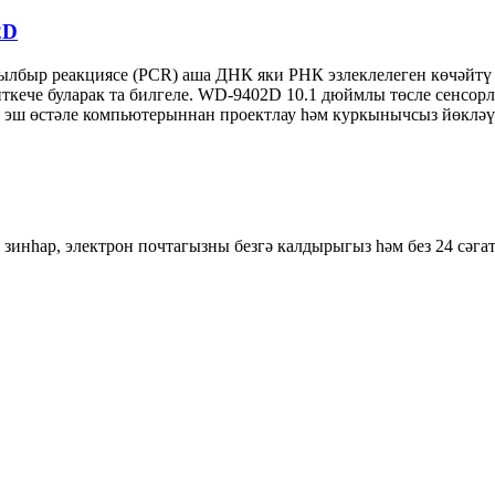
2D
быр реакциясе (PCR) аша ДНК яки РНК эзлеклелеген көчәйтү 
ткече буларак та билгеле. WD-9402D 10.1 дюймлы төсле сенсорлы
 эш өстәле компьютерыннан проектлау һәм куркынычсыз йөкләү 
зинһар, электрон почтагызны безгә калдырыгыз һәм без 24 сәгат