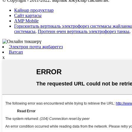
© Copyright - 2011-2022: Барлык хокуклар сакланган.
Кайнар продуктлар
Сайт картасы
AMP Mobile
Горизонталь вертикаль электрофорез системасы җайланм
системасы
,
Протеин өчен вертикаль электрофорез танкы
,
Электрон почта җибәрегез
Ватсап
x