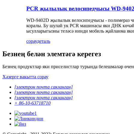
PCR җылылык велосипедчысы WD-940
WD-9402D җылылык велосипедчысы - полимераз чыл
коралы. Бу шулай ук ​​PCR машинасы яки ДНК көчәй
ысулларыгызны теләсә нинди мобиль җайланма яки
сорау
деталь
Безнең белән элемтәгә керегез
Безнең продуктлар яки приселистлар турында белешмәләр өчен 
Хәзерге вакытта сорау
[электрон почта сакланган]
[электрон почта сакланган]
[электрон почта сакланган]
+ 86-10-63718710