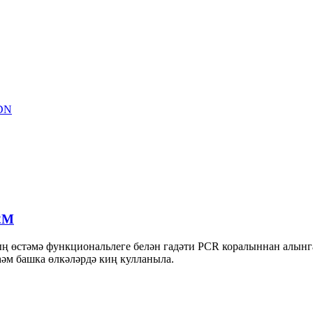
2M
 өстәмә функциональлеге белән гадәти PCR коралыннан алынга
һәм башка өлкәләрдә киң кулланыла.