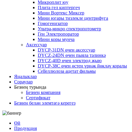
Микроплит юу
Плита гел киптергеч
Мини Вортекс Миксер
Мини югары тизлекле центрифуга
Гомогенизатор
Ультра-микро спектропотометр
Ген Электропоратор
Мини коры мунча
Аксессуар
DYCP-31DN өчен аксессуар
DYCZ-24DN өчен пыяла тәлинкә
DYCZ-40D өчен электрод җыю
DYCP-38C өчен өстен үрнәк йөкләү коралы
Cellеллюлоза ацетат фильмы
Яңалыклар
Сораулар
Безнең турында
Безнең компания
Сертификат
Безнең белән элемтәгә керегез
Өй
Продукция