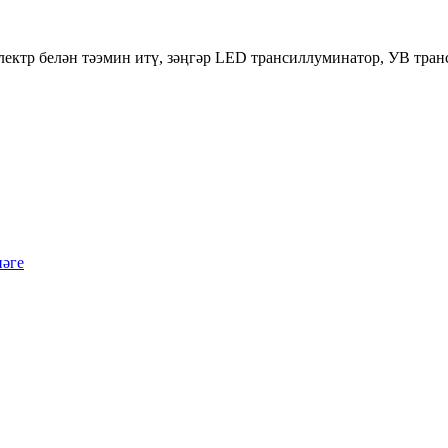
электр белән тәэмин итү, зәңгәр LED трансиллуминатор, УВ тран
нәге