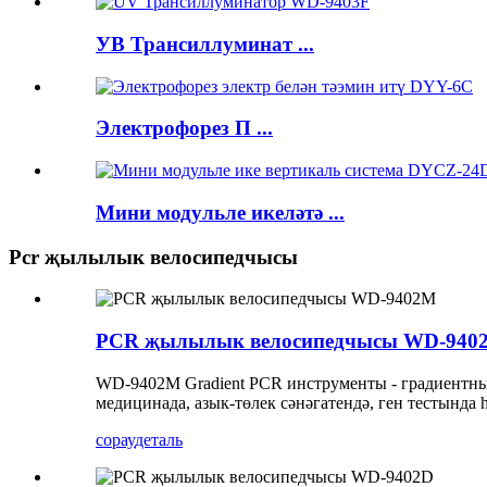
УВ Трансиллуминат ...
Электрофорез П ...
Мини модульле икеләтә ...
Pcr җылылык велосипедчысы
PCR җылылык велосипедчысы WD-940
WD-9402M Gradient PCR инструменты - градиентның
медицинада, азык-төлек сәнәгатендә, ген тестында 
сорау
деталь