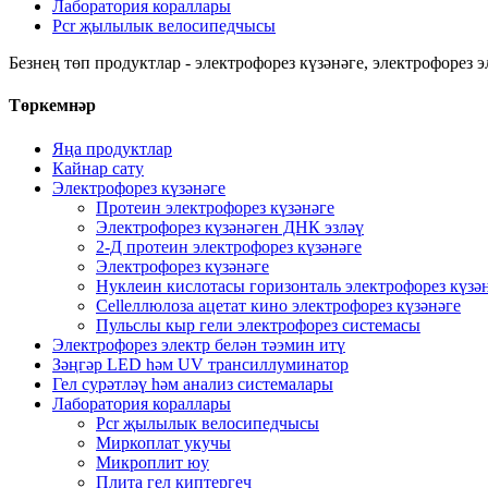
Лаборатория кораллары
Pcr җылылык велосипедчысы
Безнең төп продуктлар - электрофорез күзәнәге, электрофорез 
Төркемнәр
Яңа продуктлар
Кайнар сату
Электрофорез күзәнәге
Протеин электрофорез күзәнәге
Электрофорез күзәнәген ДНК эзләү
2-Д протеин электрофорез күзәнәге
Электрофорез күзәнәге
Нуклеин кислотасы горизонталь электрофорез күзә
Cellеллюлоза ацетат кино электрофорез күзәнәге
Пульслы кыр гели электрофорез системасы
Электрофорез электр белән тәэмин итү
Зәңгәр LED һәм UV трансиллуминатор
Гел сурәтләү һәм анализ системалары
Лаборатория кораллары
Pcr җылылык велосипедчысы
Миркоплат укучы
Микроплит юу
Плита гел киптергеч