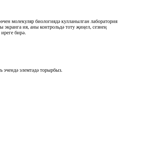
өчен молекуляр биологиядә кулланылган лаборатория
 экранга ия, аны контрольдә тоту җиңел, сезнең
иреге бирә.
ь эчендә элемтәдә торырбыз.