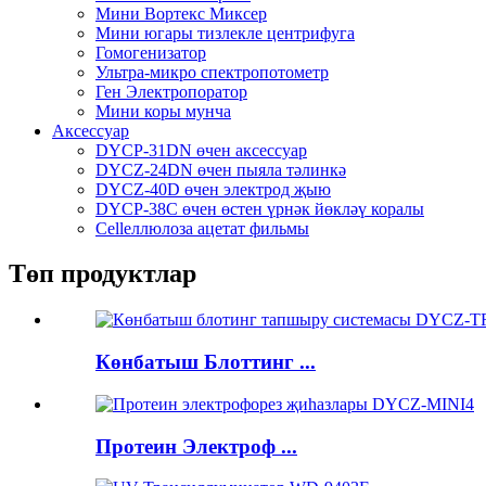
Мини Вортекс Миксер
Мини югары тизлекле центрифуга
Гомогенизатор
Ультра-микро спектропотометр
Ген Электропоратор
Мини коры мунча
Аксессуар
DYCP-31DN өчен аксессуар
DYCZ-24DN өчен пыяла тәлинкә
DYCZ-40D өчен электрод җыю
DYCP-38C өчен өстен үрнәк йөкләү коралы
Cellеллюлоза ацетат фильмы
Төп продуктлар
Көнбатыш Блоттинг ...
Протеин Электроф ...